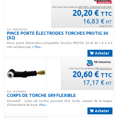
› Voir tous les produits
SAF-FRO / LINCOLN ELECTRIC
20,20 €
TTC
16,83 €
HT
à partir de
Réf : W000306246
PINCE PORTE ÉLECTRODES TORCHES PROTIG 30
(X2)
Pince porte électrodes compatible Torches PROTIG 30 Ø de 1.0 à 4.0
mm vendues par 2
Plus ›
Acheter
› Voir tous les produits
TBI industries
20,60 €
TTC
17,17 €
HT
Réf : 403P090800
CORPS DE TORCHE SR9 FLEXIBLE
Descriptif : Corps de torche pouvant être tordu, équipé de la bague
d'étanchéité de buse.
Plus ›
Acheter