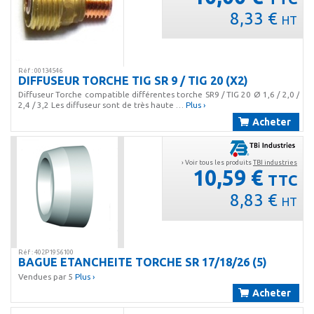
8,33 €
HT
Réf : 00134546
DIFFUSEUR TORCHE TIG SR 9 / TIG 20 (X2)
Diffuseur Torche compatible différentes torche SR9 / TIG 20 Ø 1,6 / 2,0 /
2,4 / 3,2 Les diffuseur sont de très haute …
Plus ›
Acheter
› Voir tous les produits
TBI industries
10,59 €
TTC
8,83 €
HT
Réf : 402P1956100
BAGUE ETANCHEITE TORCHE SR 17/18/26 (5)
Vendues par 5
Plus ›
Acheter