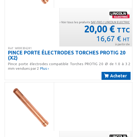
› Voir tous les produits
SAF-FRO / LINCOLN ELECTRIC
20,00 €
TTC
16,67 €
HT
à partir de
Réf : W000306241
PINCE PORTE ÉLECTRODES TORCHES PROTIG 20
(X2)
Pince porte électrodes compatible Torches PROTIG 20 Ø de 1.0 à 3.2
mm vendues par 2
Plus ›
Acheter