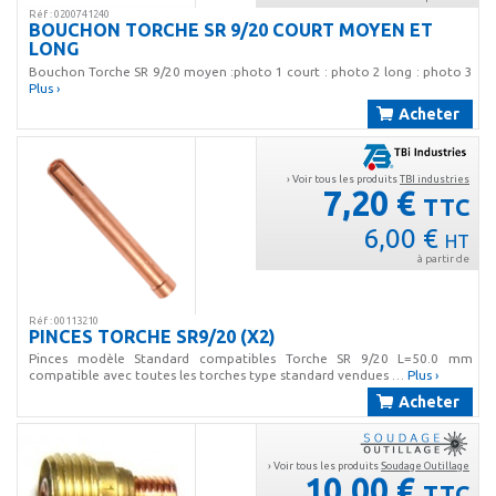
Réf : 0200741240
BOUCHON TORCHE SR 9/20 COURT MOYEN ET
LONG
Bouchon Torche SR 9/20 moyen :photo 1 court : photo 2 long : photo 3
Plus ›
Acheter
› Voir tous les produits
TBI industries
7,20 €
TTC
6,00 €
HT
à partir de
Réf : 00113210
PINCES TORCHE SR9/20 (X2)
Pinces modèle Standard compatibles Torche SR 9/20 L=50.0 mm
compatible avec toutes les torches type standard vendues …
Plus ›
Acheter
› Voir tous les produits
Soudage Outillage
10,00 €
TTC