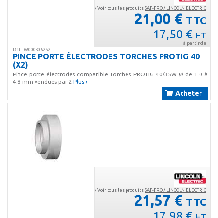
› Voir tous les produits
SAF-FRO / LINCOLN ELECTRIC
21,00 €
TTC
17,50 €
HT
à partir de
Réf : W000306252
PINCE PORTE ÉLECTRODES TORCHES PROTIG 40
(X2)
Pince porte électrodes compatible Torches PROTIG 40/35W Ø de 1.0 à
4.8 mm vendues par 2
Plus ›
Acheter
› Voir tous les produits
SAF-FRO / LINCOLN ELECTRIC
21,57 €
TTC
17,98 €
HT