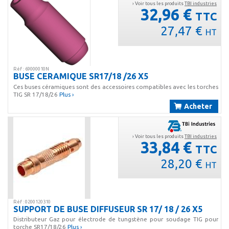
› Voir tous les produits
TBI industries
32,96 €
TTC
27,47 €
HT
Réf : 69000010N
BUSE CERAMIQUE SR17/18 /26 X5
Ces buses céramiques sont des accessoires compatibles avec les torches
TIG SR 17/18/26
Plus ›
Acheter
› Voir tous les produits
TBI industries
33,84 €
TTC
28,20 €
HT
Réf : 0200120310
SUPPORT DE BUSE DIFFUSEUR SR 17/ 18 / 26 X5
Distributeur Gaz pour électrode de tungstène pour soudage TIG pour
torche SR17/18/26
Plus ›