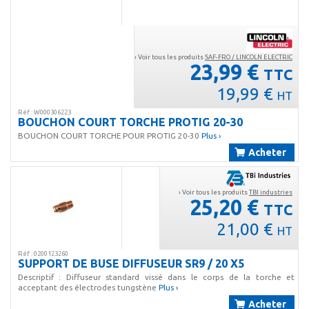
› Voir tous les produits
SAF-FRO / LINCOLN ELECTRIC
23,99 €
TTC
19,99 €
HT
Réf : W000306223
BOUCHON COURT TORCHE PROTIG 20-30
BOUCHON COURT TORCHE POUR PROTIG 20-30
Plus ›
Acheter
› Voir tous les produits
TBI industries
25,20 €
TTC
21,00 €
HT
Réf : 0200123260
SUPPORT DE BUSE DIFFUSEUR SR9 / 20 X5
Descriptif : Diffuseur standard vissé dans le corps de la torche et
acceptant des électrodes tungstène
Plus ›
Acheter