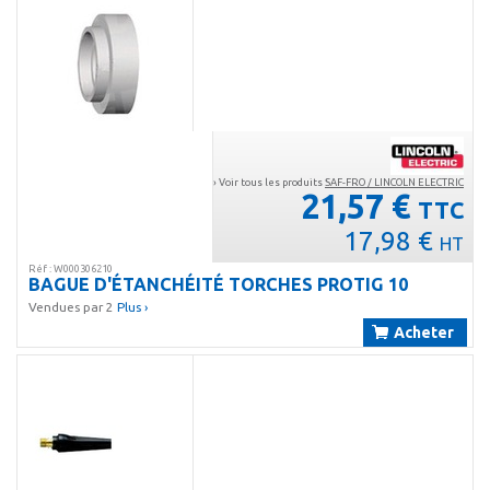
› Voir tous les produits
SAF-FRO / LINCOLN ELECTRIC
21,57 €
TTC
17,98 €
HT
Réf : W000306210
BAGUE D'ÉTANCHÉITÉ TORCHES PROTIG 10
Vendues par 2
Plus ›
Acheter