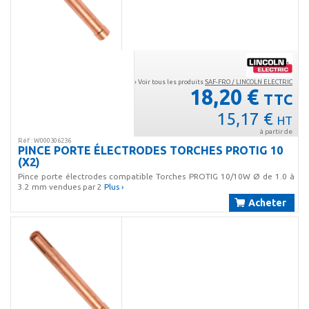
› Voir tous les produits
SAF-FRO / LINCOLN ELECTRIC
18,20 €
TTC
15,17 €
HT
à partir de
Réf : W000306236
PINCE PORTE ÉLECTRODES TORCHES PROTIG 10
(X2)
Pince porte électrodes compatible Torches PROTIG 10/10W Ø de 1.0 à
3.2 mm vendues par 2
Plus ›
Acheter