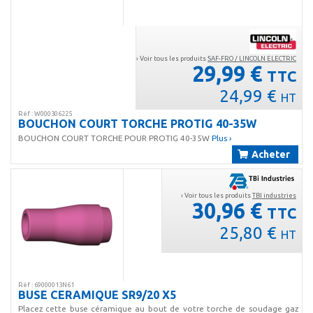
› Voir tous les produits
SAF-FRO / LINCOLN ELECTRIC
29,99 €
TTC
24,99 €
HT
Réf : W000306225
BOUCHON COURT TORCHE PROTIG 40-35W
BOUCHON COURT TORCHE POUR PROTIG 40-35W
Plus ›
Acheter
› Voir tous les produits
TBI industries
30,96 €
TTC
25,80 €
HT
Réf : 69000013N61
BUSE CERAMIQUE SR9/20 X5
Placez cette buse céramique au bout de votre torche de soudage gaz