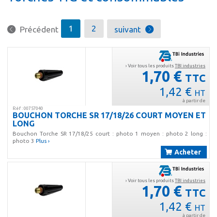
1
2
Précédent
suivant
› Voir tous les produits
TBI industries
1,70 €
TTC
1,42 €
HT
à partir de
Réf : 00757040
BOUCHON TORCHE SR 17/18/26 COURT MOYEN ET
LONG
Bouchon Torche SR 17/18/25 court : photo 1 moyen : photo 2 long :
photo 3
Plus ›
Acheter
› Voir tous les produits
TBI industries
1,70 €
TTC
1,42 €
HT
à partir de