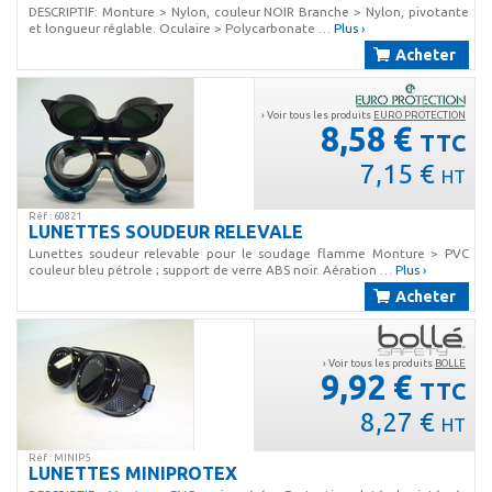
DESCRIPTIF: Monture > Nylon, couleur NOIR Branche > Nylon, pivotante
et longueur réglable. Oculaire > Polycarbonate …
Plus ›
Acheter
› Voir tous les produits
EURO PROTECTION
8,58 €
TTC
7,15 €
HT
Réf : 60821
LUNETTES SOUDEUR RELEVALE
Lunettes soudeur relevable pour le soudage flamme Monture > PVC
couleur bleu pétrole ; support de verre ABS noir. Aération …
Plus ›
Acheter
› Voir tous les produits
BOLLE
9,92 €
TTC
8,27 €
HT
Réf : MINIP5
LUNETTES MINIPROTEX