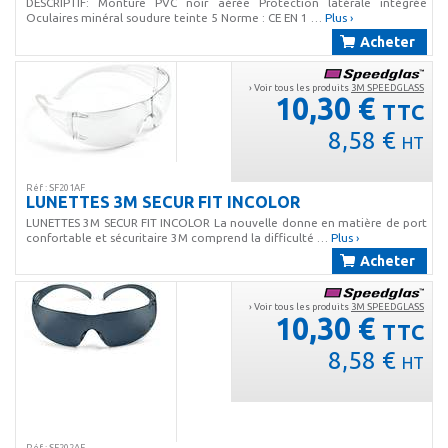
DESCRIPTIF: Monture PVC noir aérée Protection latérale intégrée
Oculaires minéral soudure teinte 5 Norme : CE EN 1 …
Plus ›
Acheter
› Voir tous les produits
3M SPEEDGLASS
10,30 €
TTC
8,58 €
HT
Réf : SF201AF
LUNETTES 3M SECUR FIT INCOLOR
LUNETTES 3M SECUR FIT INCOLOR La nouvelle donne en matière de port
confortable et sécuritaire 3M comprend la difficulté …
Plus ›
Acheter
› Voir tous les produits
3M SPEEDGLASS
10,30 €
TTC
8,58 €
HT
Réf : SF202AF