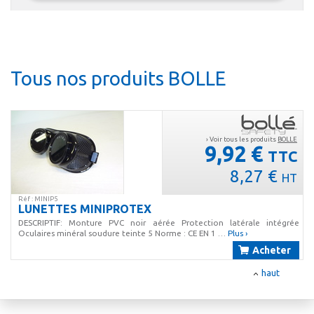
Tous nos produits BOLLE
› Voir tous les produits
BOLLE
9,92 €
TTC
8,27 €
HT
Réf : MINIP5
LUNETTES MINIPROTEX
DESCRIPTIF: Monture PVC noir aérée Protection latérale intégrée
Oculaires minéral soudure teinte 5 Norme : CE EN 1 …
Plus ›
Acheter
haut