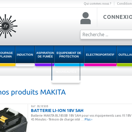
|
Qui sommes nous ?
Condition
CONNEXI
COUPAGE
ASPIRATION
EQUIPEMENT DE
INDUCTION
ELECTROPORTATIF
OUTILLA
PLASMA
DE FUMÉE
PROTECTION
NOUVEAUTÉS
nos produits MAKITA
Réf : BL1850B
BATTERIE LI-ION 18V 5AH
Batterie MAKITA BL1850B 18V 5AH pour vos équipements sans fil 18V 
45 Minutes - Témoin de charge inté …
Plus ›