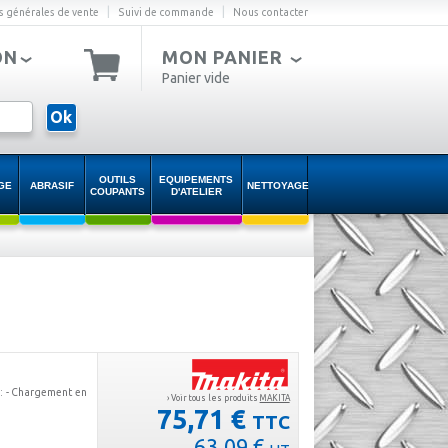
|
|
s générales de vente
Suivi de commande
Nous contacter
ON
MON PANIER
Panier vide
Ok
OUTILS
EQUIPEMENTS
GE
ABRASIF
NETTOYAGE
COUPANTS
D'ATELIER
: - Chargement en
› Voir tous les produits
MAKITA
75,71 €
TTC
63,09 €