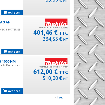
HT
Acheter
A 3 AH
› Voir tous les produits
MAKITA
VEC 3 BATTERIES
401,46 €
TTC
334,55 €
HT
Acheter
H 1000 NM
acte Moteur sans
› Voir tous les produits
MAKITA
612,00 €
TTC
510,00 €
HT
Acheter
haut