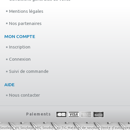
Mentions légales
Nos partenaires
MON COMPTE
Inscription
Connexion
Suivi de commande
AIDE
Nous contacter
Paiements
Soudage arc
Soudage MIG
Soudure au TIG
Matériel de soudure
Vente d'outillage