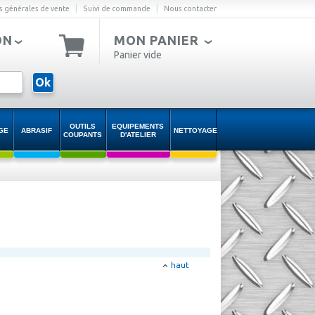
|
|
s générales de vente
Suivi de commande
Nous contacter
ON
MON PANIER
Panier vide
Ok
OUTILS
EQUIPEMENTS
GE
ABRASIF
NETTOYAGE
COUPANTS
D'ATELIER
haut