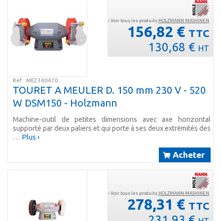
› Voir tous les produits
HOLZMANN MASHINEN
156,82 €
TTC
130,68 €
HT
Réf : ME2340470
TOURET A MEULER D. 150 mm 230 V - 520
W DSM150 - Holzmann
Machine-outil de petites dimensions avec axe horizontal
supporté par deux paliers et qui porte à ses deux extrémités des
…
Plus ›
Acheter
› Voir tous les produits
HOLZMANN MASHINEN
278,31 €
TTC
231,93 €
HT