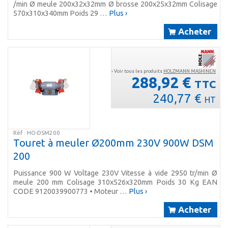
/min Ø meule 200x32x32mm Ø brosse 200x25x32mm Colisage
570x310x340mm Poids 29 …
Plus ›
Acheter
› Voir tous les produits
HOLZMANN MASHINEN
288,92 €
TTC
240,77 €
HT
Réf : HO-DSM200
Touret à meuler Ø200mm 230V 900W DSM
200
Puissance 900 W Voltage 230V Vitesse à vide 2950 tr/min Ø
meule 200 mm Colisage 310x526x320mm Poids 30 Kg EAN
CODE 9120039900773 • Moteur …
Plus ›
Acheter