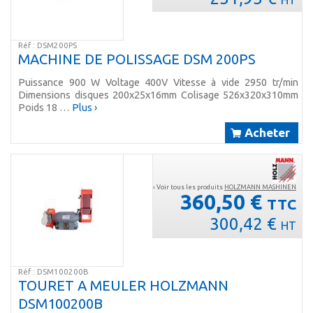
Réf : DSM200PS
MACHINE DE POLISSAGE DSM 200PS
Puissance 900 W Voltage 400V Vitesse à vide 2950 tr/min
Dimensions disques 200x25x16mm Colisage 526x320x310mm
Poids 18 …
Plus ›
Acheter
› Voir tous les produits
HOLZMANN MASHINEN
360,50 €
TTC
300,42 €
HT
Réf : DSM100200B
TOURET A MEULER HOLZMANN
DSM100200B