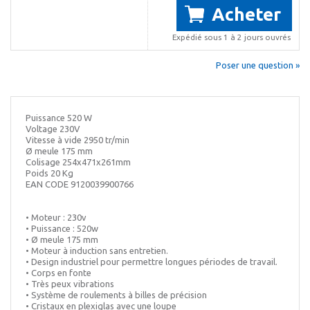
Acheter
Expédié sous 1 à 2 jours ouvrés
Poser une question »
Puissance 520 W
Voltage 230V
Vitesse à vide 2950 tr/min
Ø meule 175 mm
Colisage 254x471x261mm
Poids 20 Kg
EAN CODE 9120039900766
• Moteur : 230v
• Puissance : 520w
• Ø meule 175 mm
• Moteur à induction sans entretien.
• Design industriel pour permettre longues périodes de travail.
• Corps en fonte
• Très peux vibrations
• Système de roulements à billes de précision
• Cristaux en plexiglas avec une loupe