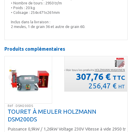
• Nombre de tours : 2950 tr/m
• Poids : 20 kg
• Colisage : 254x471x261mm
Inclus dans la livraison :
2 meules, 1 de grain 36 et autre de grain 60.
Produits complémentaires
› Voir tous les produits
HOLZMANN MASHINEN
307,76 €
TTC
256,47 €
HT
Réf : DSM200DS
TOURET À MEULER HOLZMANN
DSM200DS
Puissance 0,9kW / 1,26kW Voltage 230V Vitesse à vide 2950 tr