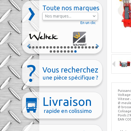
Toute nos marques
En un clic
Vous recherchez
une pièce spécifique ?
Puissan
Voltage
Livraison
Vitesse 
Ø meul
Ø bros
rapide en colissimo
Colisa
Poids 2
EAN CO