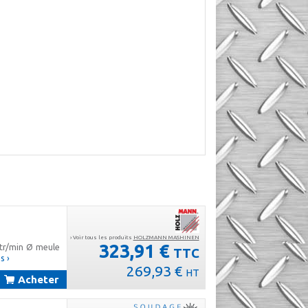
› Voir tous les produits
HOLZMANN MASHINEN
323,91 €
 tr/min Ø meule
TTC
s ›
269,93 €
HT
Acheter