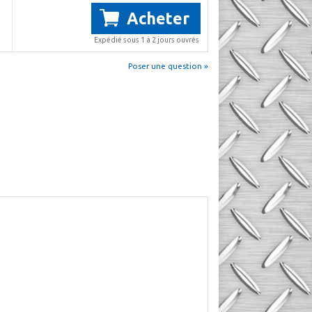
Acheter
Expédié sous 1 à 2 jours ouvrés
Poser une question »