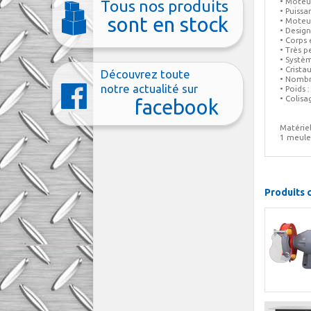
• Moteu
Tous nos produits
• Puissa
sont en stock
• Moteur
• Design
• Corps
• Très p
• Systèm
• Crista
Découvrez toute
• Nombr
notre actualité sur
• Poids 
• Colis
facebook
Matériel
1 meule
Produits