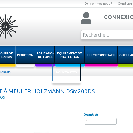
|
Qui sommes nous ?
Condition
CONNEXI
COUPAGE
ASPIRATION
EQUIPEMENT DE
INDUCTION
ELECTROPORTATIF
OUTILLA
PLASMA
DE FUMÉE
PROTECTION
Tourets
NOUVEAUTÉS
T À MEULER HOLZMANN DSM200DS
0DS
Quantité