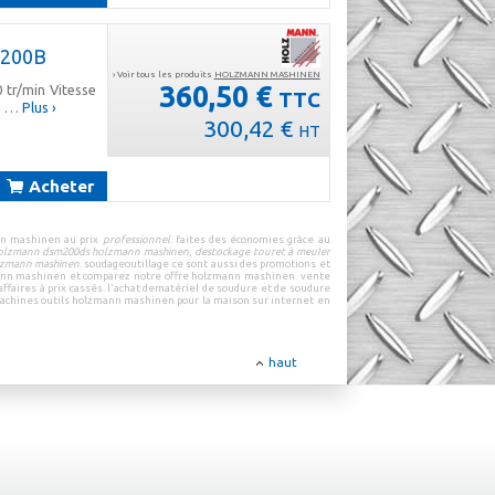
200B
› Voir tous les produits
HOLZMANN MASHINEN
360,50 €
 tr/min Vitesse
TTC
 Ø …
Plus ›
300,42 €
HT
Acheter
nn mashinen
au prix
professionnel
.
faites des économies grâce au
holzmann dsm200ds holzmann mashinen
,
destockage touret à meuler
olzmann mashinen
.
soudageoutillage
ce sont aussi des
promotions
et
ann mashinen
et
comparez notre offre holzmann mashinen
.
vente
ffaires à prix cassés
.
l'achat de
matériel de soudure
et de
soudure
achines outils holzmann mashinen pour la maison sur internet
en
haut