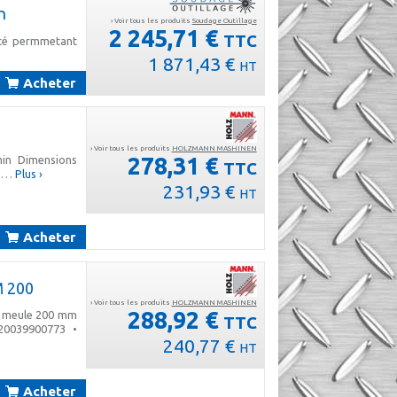
n
› Voir tous les produits
Soudage Outillage
2 245,71 €
TTC
rcé permmetant
1 871,43 €
HT
Acheter
› Voir tous les produits
HOLZMANN MASHINEN
278,31 €
min Dimensions
TTC
8 …
Plus ›
231,93 €
HT
Acheter
M 200
› Voir tous les produits
HOLZMANN MASHINEN
288,92 €
 Ø meule 200 mm
TTC
0039900773 •
240,77 €
HT
Acheter