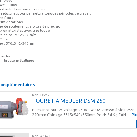
r : 230v
nce : 900w
 à induction sans entretien.
 industriel pour permettre longues périodes de travail.
 en fonte
eux vibrations
e de roulements à billes de précision
ux en plexiglas avec une loupe
e de tours : 2950 tr/m
: 29 kg
age : 570x310x340mm
 inclus
 1 brosse métallique
 complémentaires
Réf : DSM250
TOURET À MEULER DSM 250
Puissance 900 W Voltage 230V – 400V Vitesse à vide 2950
250 mm Colisage 3315x540x350mm Poids 34 Kg EAN …
Plu
Réf : 4-167100