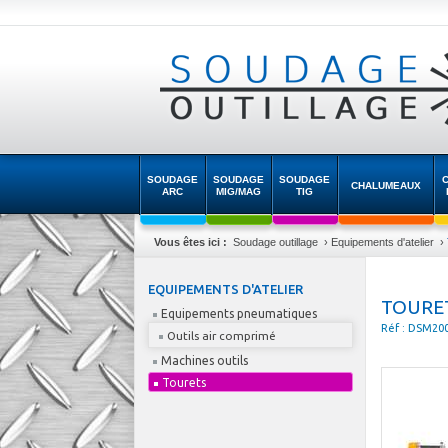
SOUDAGE
SOUDAGE
SOUDAGE
CHALUMEAUX
ARC
MIG/MAG
TIG
Vous êtes ici :
Soudage outillage
›
Equipements d'atelier
›
EQUIPEMENTS D'ATELIER
TOURE
Equipements pneumatiques
Réf : DSM20
Outils air comprimé
Machines outils
Tourets