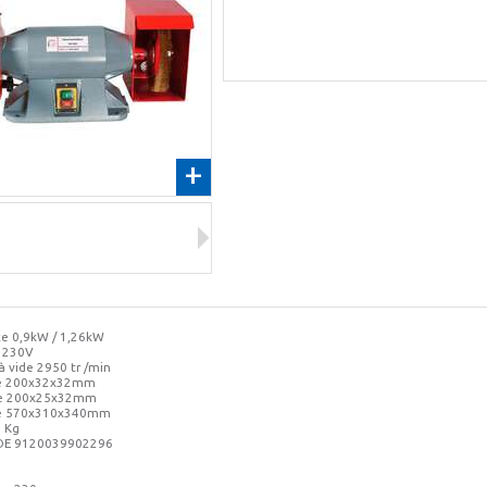
+
ce 0,9kW / 1,26kW
 230V
à vide 2950 tr /min
e 200x32x32mm
se 200x25x32mm
ge 570x310x340mm
9 Kg
DE 9120039902296