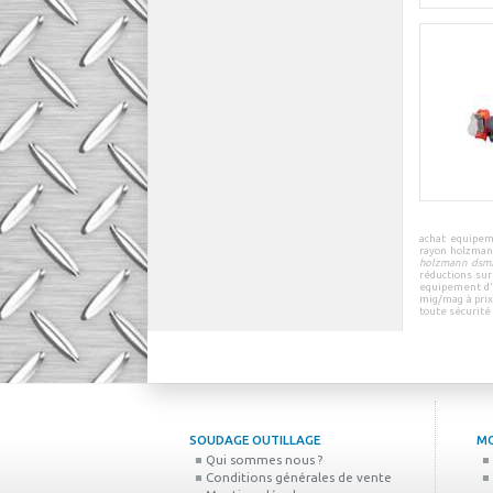
achat equipem
rayon
holzman
holzmann dsm2
réductions
sur
equipement d'
mig/mag à prix
toute sécurité
SOUDAGE OUTILLAGE
M
Qui sommes nous ?
Conditions générales de vente