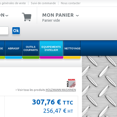
|
|
s générales de vente
Suivi de commande
Nous contacter
ON
MON PANIER
Panier vide
Ok
OUTILS
EQUIPEMENTS
GE
ABRASIF
NETTOYAGE
COUPANTS
D'ATELIER
›
Voir tous les produits
HOLZMANN MASHINEN
307,76 €
TTC
256,47 €
HT