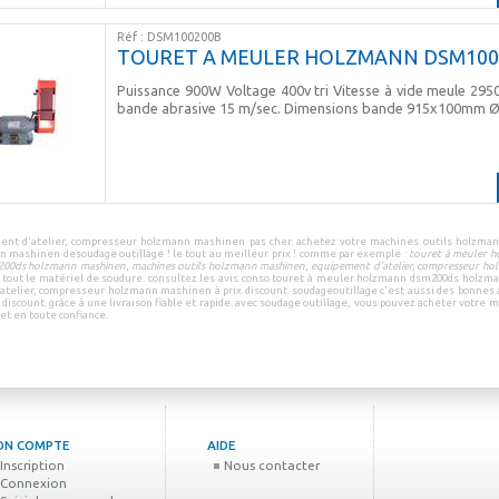
Réf : DSM100200B
TOURET A MEULER HOLZMANN DSM100
Puissance 900W Voltage 400v tri Vitesse à vide meule 2950
bande abrasive 15 m/sec. Dimensions bande 915x100mm
ent d'atelier, compresseur holzmann mashinen pas cher
.
achetez votre
machines outils holzma
n mashinen
de
soudage outillage
! le tout au
meilleur prix
! comme par exemple :
touret à meuler 
00ds holzmann mashinen
,
machines outils holzmann mashinen
,
equipement d'atelier, compresseur h
 tout le
matériel de soudure
.
consultez les
avis conso touret à meuler holzmann dsm200ds holzm
atelier, compresseur holzmann mashinen à prix discount
.
soudageoutillage
c'est aussi des
bonnes a
 discount.
grâce à une
livraison fiable et rapide
.
avec
soudage outillage
, vous pouvez
acheter votre m
et en
toute confiance
.
ON COMPTE
AIDE
Inscription
Nous contacter
Connexion