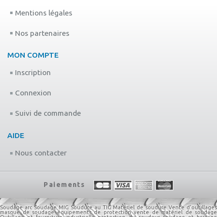
Mentions légales
Nos partenaires
MON COMPTE
Inscription
Connexion
Suivi de commande
AIDE
Nous contacter
Paiements
Soudage arc
Soudage MIG
Soudure au TIG
Matériel de soudure
Vente d'outillage
masque de soudage
équipements de protection
vente de matériel de soudage