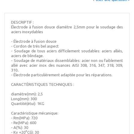
DESCRIPTIF :
Électrode à fusion douce diamètre 2,5mm pour le soudage des
aciers inoxydables
- Électrode à fusion douce
- Cordon de très bel aspect
- Soudage de tous aciers difficilement soudables: aciers alliés,
aciers de blindage.
- Soudage de matériaux dissemblables: acier non ou faiblement
allié avec acier inox des nuances AISI 308, 316, 347, 318, 309,
310..
- Électrode particulièrement adaptée pour les réparations.
CARACTÉRISTIQUES TECHNIQUES :
diamètre(mm): 2,5
Long(mm): 300
Quantité(étui): 1KG
Caractéristique mécanique:
- Rm(MPa): 720
- Re(MPa): 600
- A(%): 30
- Kv +20°C(j): 30