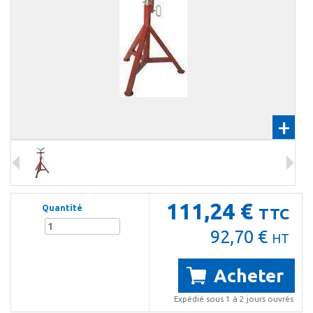
+
111,24 €
Quantité
TTC
92,70 €
HT
Acheter
Expédié sous 1 à 2 jours ouvrés