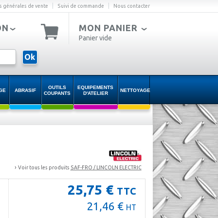
|
|
s générales de vente
Suivi de commande
Nous contacter
ON
MON PANIER
Panier vide
Ok
OUTILS
EQUIPEMENTS
GE
ABRASIF
NETTOYAGE
COUPANTS
D'ATELIER
›
Voir tous les produits
SAF-FRO / LINCOLN ELECTRIC
25,75 €
TTC
21,46 €
HT