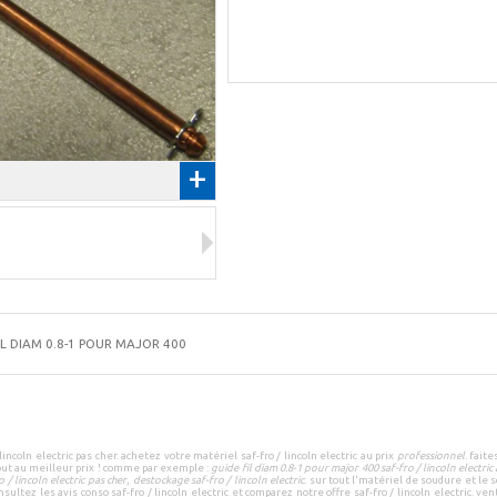
+
IL DIAM 0.8-1 POUR MAJOR 400
 lincoln electric pas cher
.
achetez votre
matériel saf-fro / lincoln electric
au prix
professionnel
.
faite
out au
meilleur prix
! comme par exemple :
guide fil diam 0.8-1 pour major 400 saf-fro / lincoln electric 
o / lincoln electric pas cher
,
destockage saf-fro / lincoln electric
.
sur tout l'
matériel de soudure
et le
s
nsultez les
avis conso saf-fro / lincoln electric
et
comparez notre offre saf-fro / lincoln electric
.
vent