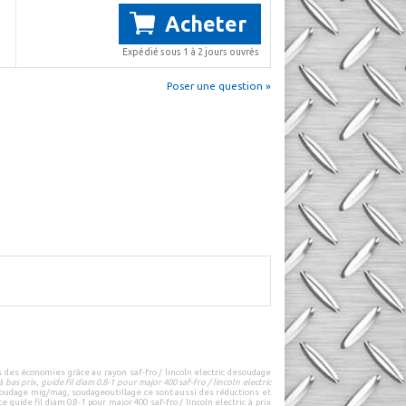
Acheter
Expédié sous 1 à 2 jours ouvrés
Poser une question »
s des économies grâce au rayon
saf-fro / lincoln electric
de
soudage
à bas prix
,
guide fil diam 0.8-1 pour major 400 saf-fro / lincoln electric
oudage mig/mag
,
soudageoutillage
ce sont aussi des
réductions
et
e guide fil diam 0.8-1 pour major 400 saf-fro / lincoln electric à prix