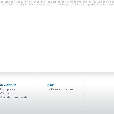
ageoutillage
c'est aussi des
bonnes affaires à prix cassés
.
l'achat de
matériel de soudure
et de
mat
e
.
avec
soudage outillage
, vous pouvez
acheter votre matériel de soudure pour pro sur internet
en
to
ON COMPTE
AIDE
Inscription
Nous contacter
Connexion
Suivi de commande