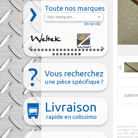
Toute nos marques
En un clic
Vous recherchez
une pièce spécifique ?
GUIDE F
Livraison
rapide en colissimo
achat saf-fro /
outillage
! le t
pas cher
,
saf-fr
promotions
.
co