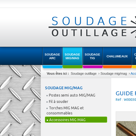
SOUDAGE
SOUDAGE
SOUDAGE
CHALUMEAUX
ARC
MIG/MAG
TIG
Vous êtes ici :
Soudage outillage
›
Soudage mig/mag
›
Acc
SOUDAGE MIG/MAG
GUIDE 
Postes semi auto MIG/MAG
Réf : W0003
Fil à souder
Torches MIG MAG et
consommables
Accessoires MIG MAG