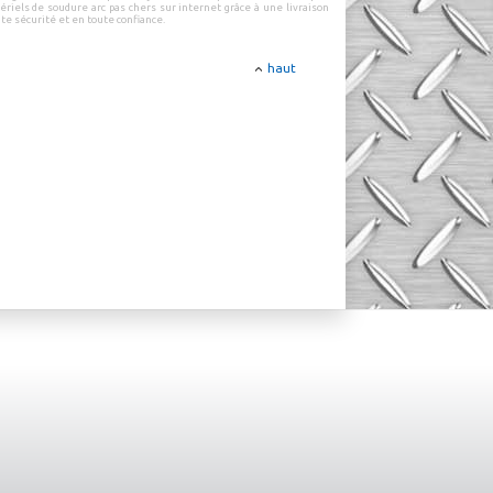
ériels de soudure arc pas chers sur internet
grâce à une
livraison
ute sécurité
et en
toute confiance
.
haut