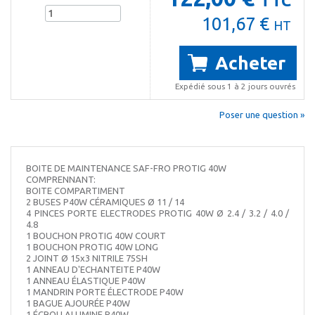
TTC
101,67 €
HT
Acheter
Expédié sous 1 à 2 jours ouvrés
Poser une question »
BOITE DE MAINTENANCE SAF-FRO PROTIG 40W
COMPRENNANT:
BOITE COMPARTIMENT
2 BUSES P40W CÉRAMIQUES Ø 11 / 14
4 PINCES PORTE ELECTRODES PROTIG 40W Ø 2.4 / 3.2 / 4.0 /
4.8
1 BOUCHON PROTIG 40W COURT
1 BOUCHON PROTIG 40W LONG
2 JOINT Ø 15x3 NITRILE 75SH
1 ANNEAU D'ECHANTEITE P40W
1 ANNEAU ÉLASTIQUE P40W
1 MANDRIN PORTE ÉLECTRODE P40W
1 BAGUE AJOURÉE P40W
1 ÉCROU ALUMINE P40W