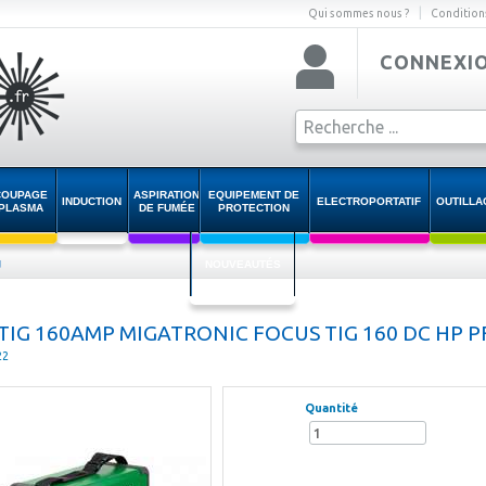
|
Qui sommes nous ?
Condition
CONNEXI
COUPAGE
ASPIRATION
EQUIPEMENT DE
INDUCTION
ELECTROPORTATIF
OUTILLA
PLASMA
DE FUMÉE
PROTECTION
g
NOUVEAUTÉS
TIG 160AMP MIGATRONIC FOCUS TIG 160 DC HP P
22
Quantité