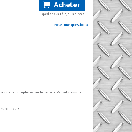
Acheter
Expédié sous 1 à 2 jours ouvrés
Poser une question »
soudage complexes sur le terrain. Parfaits pour le
les soudeurs.