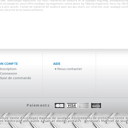
 cher
,
destockage migatronic
.
sur tout l'
matériel de soudure
et le
soudage mig/mag
,
soudageoutill
ic
et
comparez notre offre soudage tig migatronic
.
vente poste tig 160amp migatronic focus tig 160 dc
s à prix cassés
.
l'achat de
matériel de soudure pour pro pas chers sur internet
.
avec
soudage outil
ute sécurité
et en
toute confiance
.
ON COMPTE
AIDE
Inscription
Nous contacter
Connexion
Suivi de commande
Paiements
oudure
Vente d'outillages
masque de soudage
équipements de protection
vente d
et electro-portatifs
outils à main et electro-portatifs : perceuses
Matériel de soud
e