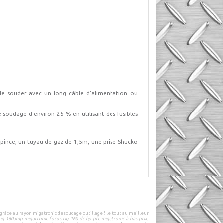
de souder avec un long câble d'alimentation ou
 soudage d'environ 25 % en utilisant des fusibles
pince, un tuyau de gaz de 1,5m, une prise Shucko
 grâce au rayon
migatronic
de
soudage outillage
! le tout au
meilleur
ig 160amp migatronic focus tig 160 dc hp pfc migatronic à bas prix
,