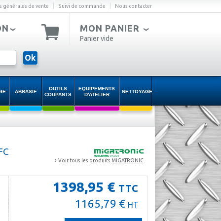
|
|
s générales de vente
Suivi de commande
Nous contacter
ON
MON PANIER
Panier vide
Ok
OUTILS
EQUIPEMENTS
GE
ABRASIF
NETTOYAGE
COUPANTS
D'ATELIER
FC
›
Voir tous les produits
MIGATRONIC
1398,95 €
TTC
1165,79 €
HT