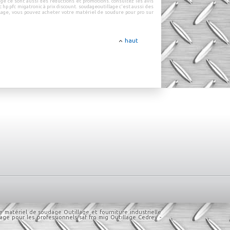
age
ce sont aussi des
réductions
et
promotions
.
consultez les
avis
 hp pfc migatronic à prix discount
.
soudageoutillage
c'est aussi des
lage
, vous pouvez
acheter votre matériel de soudure pour pro sur
haut
e matériel de soudage
Outillage et fourniture industrielle
age pour les professionnels
saf fro mig
Outillage Cedrey -