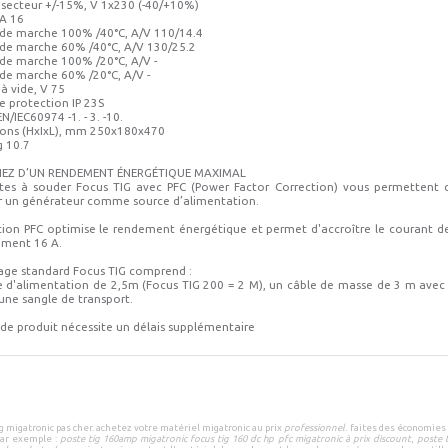
 secteur +/-15%, V 1x230 (-40/+10%)
 A 16
 de marche 100% /40°C, A/V 110/14.4
 de marche 60% /40°C, A/V 130/25.2
 de marche 100% /20°C, A/V -
 de marche 60% /20°C, A/V -
à vide, V 75
e protection IP 23S
/IEC60974 -1. - 3. -10.
ons (HxIxL), mm 250x180x470
g 10.7
CIEZ D’UN RENDEMENT ÉNERGÉTIQUE MAXIMAL
tes à souder Focus TIG avec PFC (Power Factor Correction) vous permettent 
ser un générateur comme source d’alimentation.
tion PFC optimise le rendement énergétique et permet d'accroître le courant de
ement 16 A.
age standard Focus TIG comprend :
e d'alimentation de 2,5m (Focus TIG 200 = 2 M), un câble de masse de 3 m avec 
une sangle de transport.
 de produit nécessite un délais supplémentaire
g migatronic pas cher
.
achetez votre
matériel migatronic
au prix
professionnel
.
faites des économies
ar exemple :
poste tig 160amp migatronic focus tig 160 dc hp pfc migatronic à prix discount
,
poste t