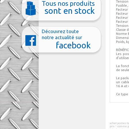
Tension
Tous nos produits
Fusible,
sont en stock
Facteur
Facteur
Facteur
Facteur
Tension 
Classe d
Découvrez toute
Norme EN
notre actualité sur
Dimensi
Poids, k
facebook
BÉNÉFI
Les pos
d’utili
La fonc
de seul
Le pack
un cabl
16 A et 
Ce type
achat postes ti
prix
! comme p