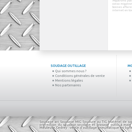
migatronic pas
conso migatron
bonnes affaire
internet
en
to
SOUDAGE OUTILLAGE
M
Qui sommes nous ?
Conditions générales de vente
Mentions légales
Nos partenaires
Soudage arc
Soudage MIG
Soudure au TIG
Matériel de s
protection du soudeur
soudage et brasage
outils à main 
Meuleuse
Cedrey : vente d'outillage pneumatique en lign