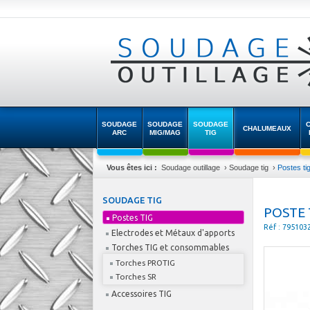
SOUDAGE
SOUDAGE
SOUDAGE
CHALUMEAUX
ARC
MIG/MAG
TIG
Vous êtes ici :
Soudage outillage
›
Soudage tig
›
Postes ti
SOUDAGE TIG
POSTE 
Postes TIG
Réf : 795103
Electrodes et Métaux d'apports
Torches TIG et consommables
Torches PROTIG
Torches SR
Accessoires TIG