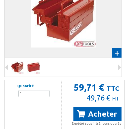
+
59,71 €
Quantité
TTC
49,76 €
HT
Acheter
Expédié sous 1 à 2 jours ouvrés