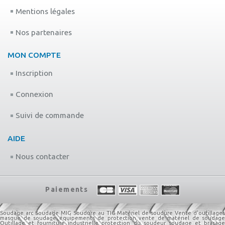
Mentions légales
Nos partenaires
MON COMPTE
Inscription
Connexion
Suivi de commande
AIDE
Nous contacter
Paiements
Soudage arc
Soudage MIG
Soudure au TIG
Matériel de soudure
Vente d'outillage
masque de soudage
équipements de protection
vente de matériel de soudage
Outillage et fourniture industrielle
protection du soudeur
soudage et brasag