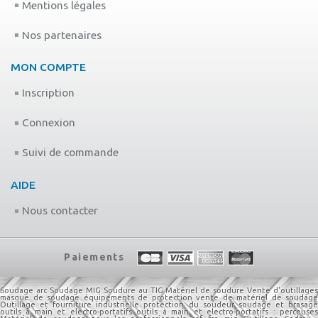
Mentions légales
Nos partenaires
MON COMPTE
Inscription
Connexion
Suivi de commande
AIDE
Nous contacter
Paiements
Soudage arc
Soudage MIG
Soudure au TIG
Matériel de soudure
Vente d'outillage
masque de soudage
équipements de protection
vente de matériel de soudage
Outillage et fourniture industrielle
protection du soudeur
soudage et brasag
outils à main et electro-portatifs
outils à main et electro-portatifs : perceuse