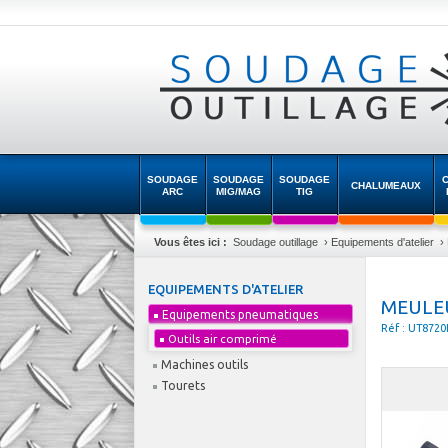
SOUDAGE
SOUDAGE
SOUDAGE
CHALUMEAUX
ARC
MIG/MAG
TIG
Vous êtes ici :
Soudage outillage
›
Equipements d'atelier
›
EQUIPEMENTS D'ATELIER
MEULEU
Equipements pneumatiques
Réf : UT872
Outils air comprimé
Machines outils
Tourets