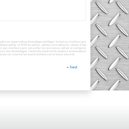
grâce au rayon
cedrey
de
soudage outillage
! le tout au
meilleur prix
tique cedrey ut 8720 bx cedrey
,
cedrey à prix discount
,
cedrey à bas
rc
aux
meilleurs prix
.
consultez les
avis conso cedrey
et
comparez
aussi des
déstockages
.
l'achat de
matériel de soudure
et de
soudure
aison sur internet
en
toute confiance
et en
toute sécurité
.
haut