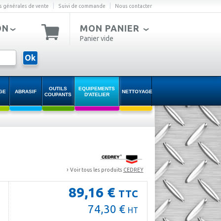
|
|
s générales de vente
Suivi de commande
Nous contacter
ON
MON PANIER
Panier vide
Ok
OUTILS
EQUIPEMENTS
GE
ABRASIF
NETTOYAGE
COUPANTS
D'ATELIER
›
Voir tous les produits
CEDREY
89,16 €
TTC
74,30 €
HT