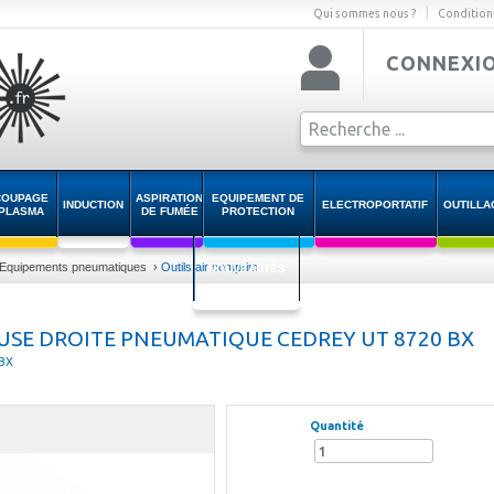
|
Qui sommes nous ?
Condition
CONNEXI
COUPAGE
ASPIRATION
EQUIPEMENT DE
INDUCTION
ELECTROPORTATIF
OUTILLA
PLASMA
DE FUMÉE
PROTECTION
Equipements pneumatiques
›
Outils air comprim
NOUVEAUTÉS
SE DROITE PNEUMATIQUE CEDREY UT 8720 BX
0BX
Quantité