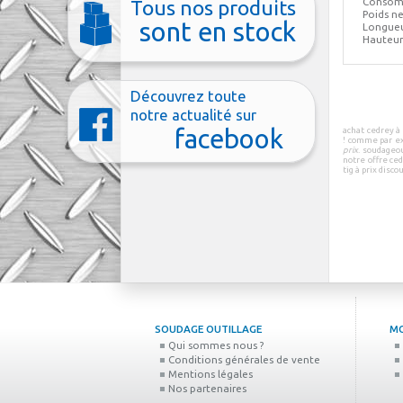
Consom
Tous nos produits
Poids ne
sont en stock
Longue
Hauteu
Découvrez toute
notre actualité sur
facebook
achat cedrey à 
! comme par e
prix
.
soudageou
notre offre ce
tig à prix disco
SOUDAGE OUTILLAGE
M
Qui sommes nous ?
Conditions générales de vente
Mentions légales
Nos partenaires