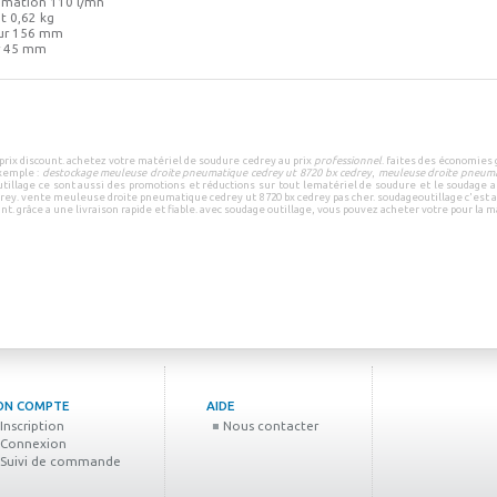
mation 110 l/mn
t 0,62 kg
ur 156 mm
r 45 mm
prix discount
.
achetez votre
matériel de soudure cedrey
au prix
professionnel
.
faites des économies 
xemple :
destockage meuleuse droite pneumatique cedrey ut 8720 bx cedrey
,
meuleuse droite pneuma
tillage
ce sont aussi des
promotions
et
réductions
sur tout le
matériel de soudure
et le
soudage a
drey
.
vente meuleuse droite pneumatique cedrey ut 8720 bx cedrey pas cher
.
soudageoutillage
c'est 
unt.
grâce a une
livraison rapide et fiable
.
avec
soudage outillage
, vous pouvez
acheter votre pour la m
ON COMPTE
AIDE
Inscription
Nous contacter
Connexion
Suivi de commande