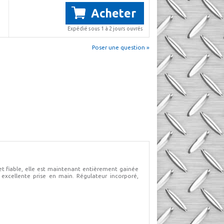
Acheter
Expédié sous 1 à 2 jours ouvrés
Poser une question »
et fiable, elle est maintenant entièrement gainée
 excellente prise en main. Régulateur incorporé,