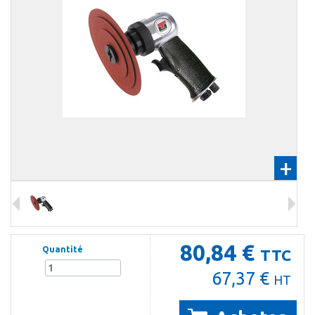
+
80,84 €
Quantité
TTC
67,37 €
HT