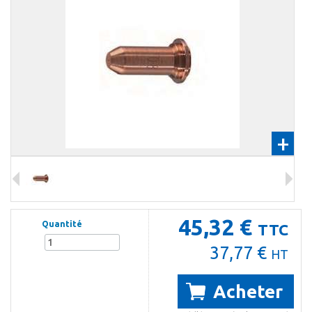
+
45,32 €
Quantité
TTC
37,77 €
HT
Acheter