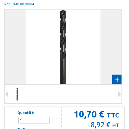
Réf : 76010070004
+
10,70 €
Quantité
TTC
8,92 €
HT