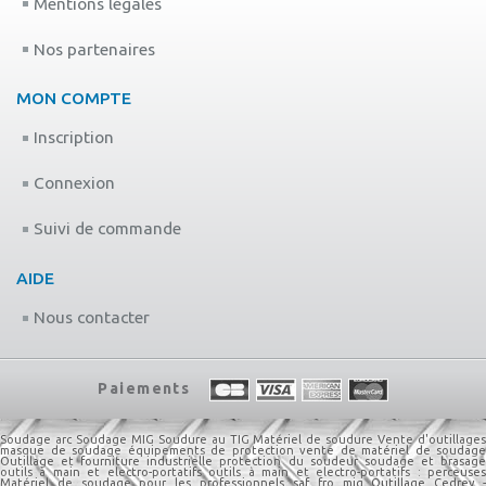
Mentions légales
Nos partenaires
MON COMPTE
Inscription
Connexion
Suivi de commande
AIDE
Nous contacter
Paiements
Soudage arc
Soudage MIG
Soudure au TIG
Matériel de soudure
Vente d'outillage
masque de soudage
équipements de protection
vente de matériel de soudage
Outillage et fourniture industrielle
protection du soudeur
soudage et brasag
outils à main et electro-portatifs
outils à main et electro-portatifs : perceuse
Matériel de soudage pour les professionnels
saf fro mig
Outillage Cedrey 