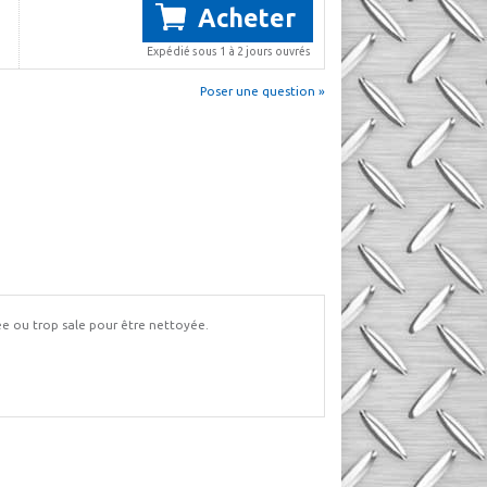
Acheter
Expédié sous 1 à 2 jours ouvrés
Poser une question »
ée ou trop sale pour être nettoyée.