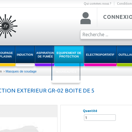
|
Qui sommes nous ?
Condition
CONNEXI
COUPAGE
ASPIRATION
EQUIPEMENT DE
INDUCTION
ELECTROPORTATIF
OUTILLA
PLASMA
DE FUMÉE
PROTECTION
on
›
Masques de soudage
NOUVEAUTÉS
TION EXTERIEUR GR-02 BOITE DE 5
Quantité