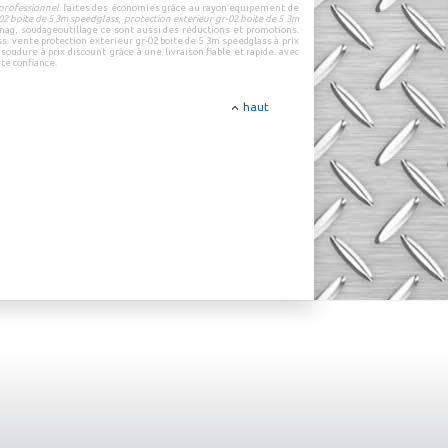
professionnel
.
faites des économies grâce au rayon
equipement de
02 boite de 5 3m speedglass
,
protection exterieur gr-02 boite de 5 3m
mag
,
soudageoutillage
ce sont aussi des
réductions
et
promotions
.
ss
.
vente protection exterieur gr-02 boite de 5 3m speedglass à prix
soudure à prix discount.
grâce à une
livraison fiable et rapide
.
avec
ute confiance
.
haut