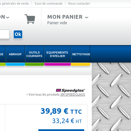
|
|
s générales de vente
Suivi de commande
Nous contacter
ON
MON PANIER
Panier vide
Ok
OUTILS
EQUIPEMENTS
GE
ABRASIF
NETTOYAGE
COUPANTS
D'ATELIER
›
Voir tous les produits
3M SPEEDGLASS
39,89 €
TTC
33,24 €
HT