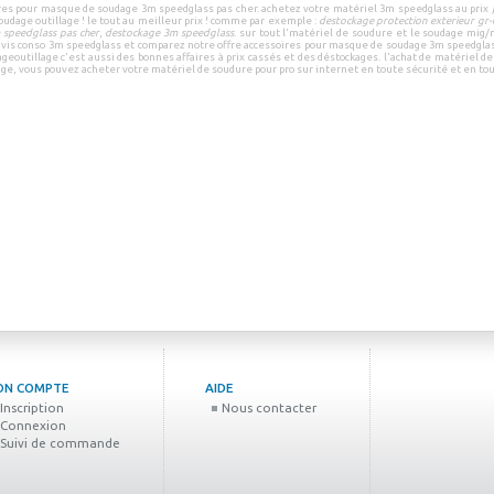
res pour masque de soudage 3m speedglass pas cher
.
achetez votre
matériel 3m speedglass
au prix
oudage outillage
! le tout au
meilleur prix
! comme par exemple :
destockage protection exterieur gr-
 speedglass pas cher
,
destockage 3m speedglass
.
sur tout l'
matériel de soudure
et le
soudage mig/
avis conso 3m speedglass
et
comparez notre offre accessoires pour masque de soudage 3m speedgla
geoutillage
c'est aussi des
bonnes affaires à prix cassés
et des
déstockages
.
l'achat de
matériel de 
age
, vous pouvez
acheter votre matériel de soudure pour pro sur internet
en
toute sécurité
et en
to
ON COMPTE
AIDE
Inscription
Nous contacter
Connexion
Suivi de commande