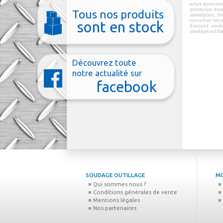
achat accessoi
protection
de
s
Tous nos produits
speedglass
,
3m
consultez les
sont en stock
discount
.
souda
soudage outill
Découvrez toute
notre actualité sur
facebook
SOUDAGE OUTILLAGE
M
Qui sommes nous ?
Conditions générales de vente
Mentions légales
Nos partenaires