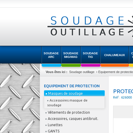
SOUDAGE
SOUDAGE
SOUDAGE
CHALUMEAUX
ARC
MIG/MAG
TIG
Vous êtes ici :
Soudage outillage
›
Equipement de protecti
EQUIPEMENT DE PROTECTION
PROTEC
Masques de soudage
Réf : 626000
Accessoires masque de
soudage
Vêtements de protection
Accessoires, casques antibruit.
Lunettes
GANTS