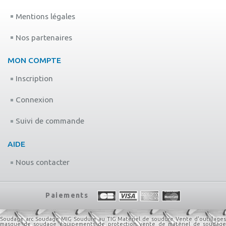
Mentions légales
Nos partenaires
MON COMPTE
Inscription
Connexion
Suivi de commande
AIDE
Nous contacter
Paiements
Soudage arc
Soudage MIG
Soudure au TIG
Matériel de soudure
Vente d'outillage
masque de soudage
équipements de protection
vente de matériel de soudage