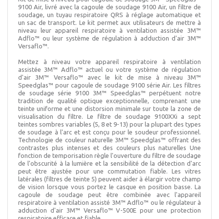
9100 Air, livré avec la cagoule de soudage 9100 Air, un filtre de
soudage, un tuyau respiratoire QRS à réglage automatique et
un sac de transport. Le kit permet aux utilisateurs de mettre à
niveau leur appareil respiratoire à ventilation assistée 3M™
Adflo™ ou leur système de régulation à adduction d'air 3M™
Versaflo™.
Mettez à niveau votre appareil respiratoire à ventilation
assistée 3M™ Adflo™ actuel ou votre système de régulation
d'air 3M™ Versaflo™ avec le kit de mise à niveau 3M™
Speedglas™ pour cagoule de soudage 9100 série Air. Les filtres
de soudage série 9100 3M™ Speedglas™ perpétuent notre
tradition de qualité optique exceptionnelle, comprenant une
teinte uniforme et une distorsion minimale sur toute la zone de
visualisation du filtre. Le filtre de soudage 9100XXi a sept
teintes sombres variables (5, 8 et 9-13) pour la plupart des types
de soudage à l'arc et est conçu pour le soudeur professionnel.
Technologie de couleur naturelle 3M™ Speedglas™ offrant des
contrastes plus intenses et des couleurs plus naturelles Une
fonction de temporisation règle l'ouverture du filtre de soudage
de l'obscurité à la lumière et la sensibilité de la détection d'arc
peut être ajustée pour une commutation fiable. Les vitres
latérales (filtres de teinte 5) peuvent aider à élargir votre champ
de vision lorsque vous portez le casque en position basse. La
cagoule de soudage peut être combinée avec l'appareil
respiratoire à ventilation assisté 3M™ Adflo™ ou le régulateur à
adduction d'air 3M™ Versaflo™ V-500E pour une protection
respiratoire efficace et fiable.