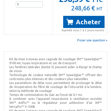
248,66 €
HT
Acheter
Expédié sous 1 à 2 jours ouvrés
Poser une question »
Kit de mise à niveau avec cagoule de soudage 3M™ Speedglas™
9100 Air, tuyau respiratoire et sac de transport
Les fenêtres latérales (teinte 5) peuvent aider à élargir le champ
de vision
Technologie de couleur naturelle 3M™ Speedglas™ offrant des
contrastes plus intenses et des couleurs plus naturelles
Les paramètres de délai vous permettent de prolonger le délai
de récupération du filtre de soudage de l'obscurité à la lumière,
selon la méthode de soudage
Temps de commutation du clair au foncé de 0,1 ms
À combiner avec l'appareil respiratoire à ventilation assistée
3M™ Adflo™ ou le régulateur pour adduction d'air 3M™
Versaflo™ V-500E
Kit de mise à niveau pour cagoule de soudage 3M™ Speedglas™